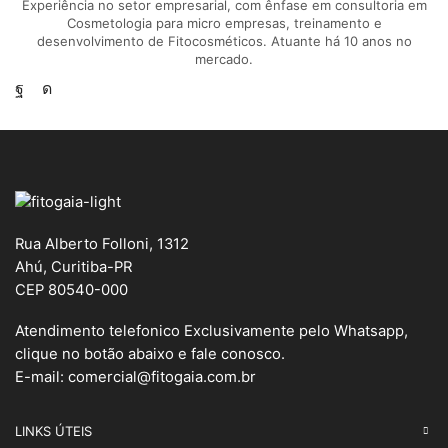
Experiência no setor empresarial, com ênfase em consultoria em
Cosmetologia para micro empresas, treinamento e
desenvolvimento de Fitocosméticos. Atuante há 10 anos no
mercado.
Facebook
Instagram
Rua Alberto Folloni, 1312
Ahú, Curitiba-PR
CEP 80540-000
Atendimento telefonico Exclusivamente pelo Whatsapp,
clique no botão abaixo e fale conosco.
E-mail:
comercial@fitogaia.com.br
LINKS ÚTEIS