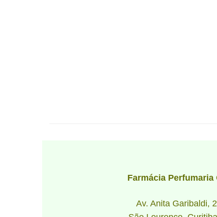
CEP: 80540-050
Farmácia Perfumaria
Av. Anita Garibaldi, 
São Lourenço, Curitib