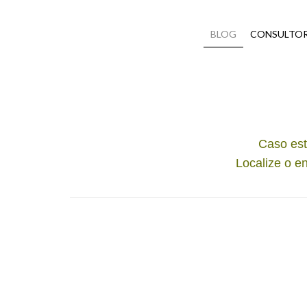
BLOG
CONSULTOR
Caso est
Localize o e
Marquizze Clothi
Rua São Sebastião,
Ahú, Curitiba –
P