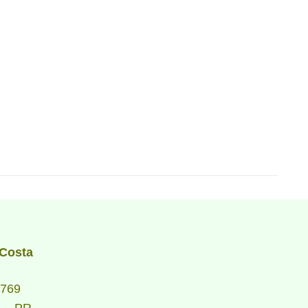
 Costa
2769
a – PR