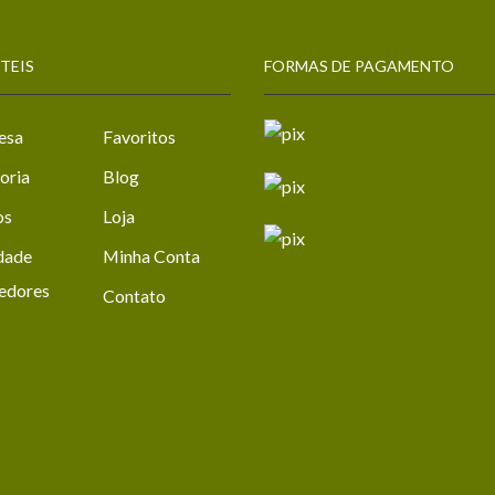
TEIS
FORMAS DE PAGAMENTO
esa
Favoritos
oria
Blog
os
Loja
dade
Minha Conta
edores
Contato
ook
stagram