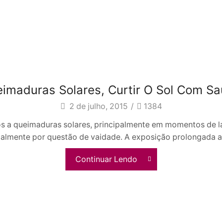
Home
Posts Tagged "babosa"
TAG:BABOSA
imaduras Solares, Curtir O Sol Com S
2 de julho, 2015
/
1384
os a queimaduras solares, principalmente em momentos de 
palmente por questão de vaidade. A exposição prolongada ao 
Continuar Lendo