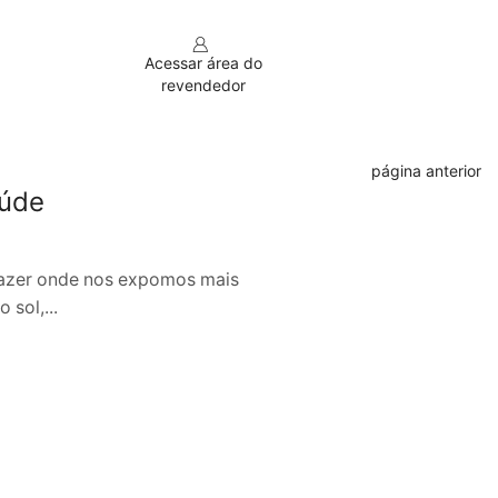
Acessar área do
revendedor
Retornar para página anterior
aúde
lazer onde nos expomos mais
sol,...