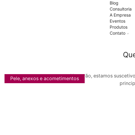
Blog
Consultoria
A Empresa
Eventos
Produtos
Contato
Que
No verão, estamos suscetiv
Pele, anexos e acometimentos
princi