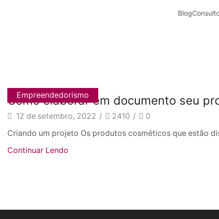
Blog
Consulto
Empreendedorismo
Como elaborar em documento seu pr
12 de setembro, 2022
/
2410
/
0
Criando um projeto Os produtos cosméticos que estão di
Continuar Lendo