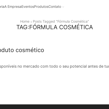
ria
A Empresa
Eventos
Produtos
Contato
Home
Posts Tagged "fórmula Cosmética"
TAG:FÓRMULA COSMÉTICA
oduto cosmético
sponíveis no mercado com todo o seu potencial antes de t