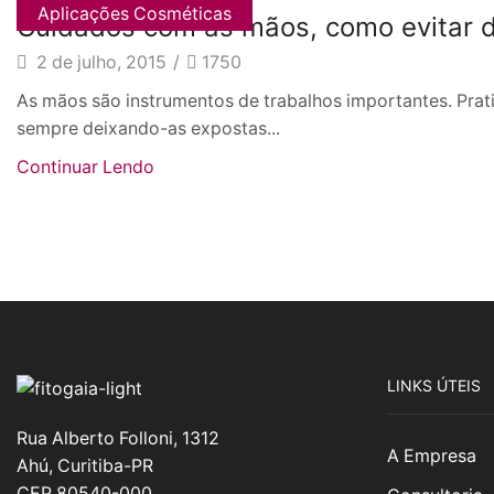
Aplicações Cosméticas
Cuidados com as mãos, como evitar d
2 de julho, 2015
/
1750
As mãos são instrumentos de trabalhos importantes. Prati
sempre deixando-as expostas...
Continuar Lendo
LINKS ÚTEIS
Rua Alberto Folloni, 1312
A Empresa
Ahú, Curitiba-PR
CEP 80540-000